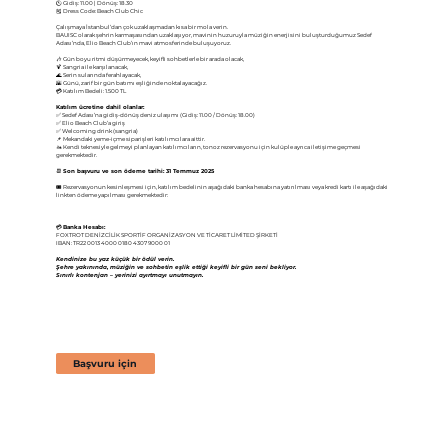
🕚 Gidiş: 11.00 | Dönüş: 18.30
🎽 Dress Code: Beach Club Chic
Çalışmaya İstanbul’dan çok uzaklaşmadan kısa bir mola verin.
BAUISC olarak şehrin karmaşasından uzaklaşıyor, mavinin huzuruyla müziğin enerjisini buluşturduğumuz Sedef
Adası’nda, Elio Beach Club’ın mavi atmosferinde buluşuyoruz.
🎶 Gün boyu ritmi düşürmeyecek, keyifli sohbetlerle bir arada olacak,
🍹 Sangria ile karşılanacak,
🌊 Serin sularında ferahlayacak,
🌇 Günü, zarif bir gün batımı eşliğinde noktalayacağız.
💳 Katılım Bedeli: 1.500 TL
Katılım ücretine dahil olanlar:
✅ Sedef Adası’na gidiş-dönüş deniz ulaşımı (Gidiş: 11.00 / Dönüş: 18.00)
✅ Elio Beach Club’a giriş
✅ Welcoming drink (sangria)
📌 Mekandaki yeme-içme siparişleri katılımcılara aittir.
🚤 Kendi teknesiyle gelmeyi planlayan katılımcıların, tonoz rezervasyonu için kulüple ayrıca iletişime geçmesi
gerekmektedir.
📆
Son başvuru ve son ödeme tarihi: 31 Temmuz 2025
🎟️ Rezervasyonun kesinleşmesi için, katılım bedelinin aşağıdaki banka hesabına yatırılması veya kredi kartı ile aşağıdaki
linkten ödeme yapılması gerekmektedir:
💳
Banka Hesabı:
FOXTROT DENİZCİLİK SPORTİF ORGANİZASYON VE TİCARET LİMİTED ŞİRKETİ
IBAN: TR22 0013 4000 0180 4307 9000 01
Kendinize bu yaz küçük bir ödül verin.
Şehre yakınında, müziğin ve sohbetin eşlik ettiği keyifli bir gün seni bekliyor.
Sınırlı kontenjan – yerinizi ayırtmayı unutmayın.
Başvuru için