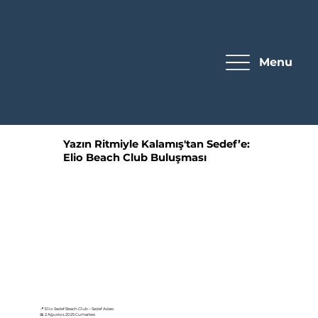
Menu
Yazın Ritmiyle Kalamış'tan Sedef’e:
Elio Beach Club Buluşması
📍 Elio Sedef Beach Club – Sedef Adası
📅 2 Ağustos 2025 Cumartesi