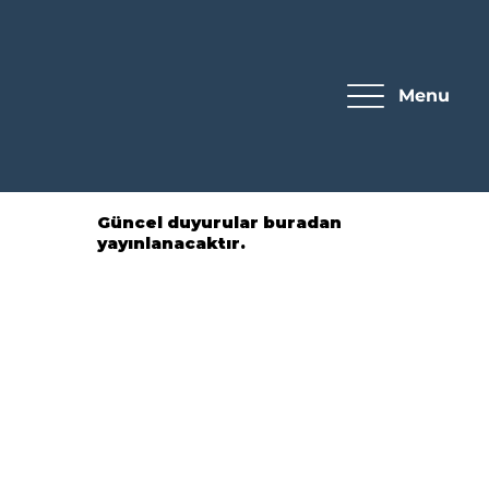
Menu
Güncel duyurular buradan
yayınlanacaktır.