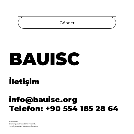
Gönder
BAUISC
BAUISC
İletişim
info@bauisc.org
Telefon: +90 554 185 28 64
Yıldız Mah.
Osmanpaşa Mektebi Çıkmazı Sk.
No:4 İç Kapı No:1 Beşiktaş / İstanbul