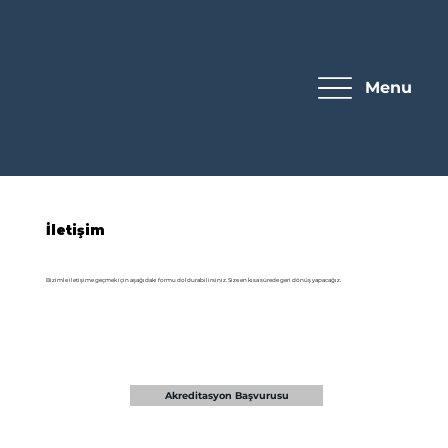
Menu
İletişim
Bizimle iletişime geçmek için aşağıdaki formu doldurabilirsiniz. Size en kısa sürede geri dönüş yapacağız.
Akreditasyon Başvurusu