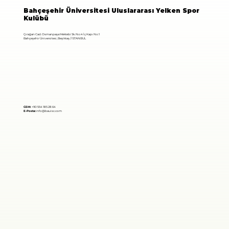
Bahçeşehir Üniversitesi Uluslararası Yelken Spor
Kulübü
Çırağan Cad. Osmanpaşa Mektebi Sk. No:4 İç Kapı No:1
Bahçeşehir Üniversitesi, Beşiktaş / İSTANBUL
GSM:
+90 554 185 28 64
E-Posta:
info@bauisc.com